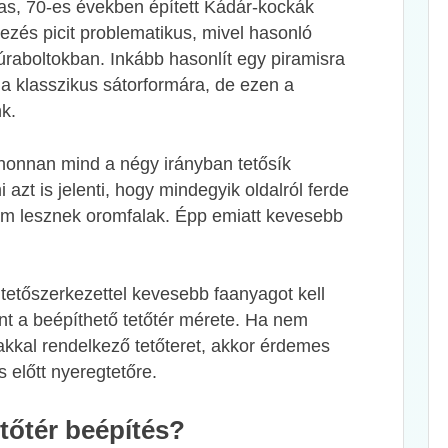
-as, 70-es években épített Kádár-kockák
evezés picit problematikus, mivel hasonló
úraboltokban. Inkább hasonlít egy piramisra
 a klasszikus sátorformára, de ezen a
nk.
ahonnan mind a négy irányban tetősík
azt is jelenti, hogy mindegyik oldalról ferde
nem lesznek oromfalak. Épp emiatt kevesebb
 tetőszerkezettel kevesebb faanyagot kell
ent a beépíthető tetőtér mérete. Ha nem
akkal rendelkező tetőteret, akkor érdemes
s előtt nyeregtetőre.
etőtér beépítés?