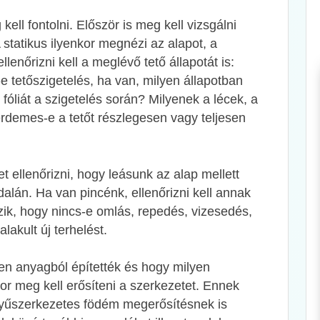
ell fontolni. Először is meg kell vizsgálni
 statikus ilyenkor megnézi az alapot, a
lenőrizni kell a meglévő tető állapotát is:
 tetőszigetelés, ha van, milyen állapotban
fóliát a szigetelés során? Milyenek a lécek, a
érdemes-e a tetőt részlegesen vagy teljesen
et ellenőrizni, hogy leásunk az alap mellett
alán. Ha van pincénk, ellenőrizni kell annak
ézik, hogy nincs-e omlás, repedés, vizesedés,
alakult új terhelést.
yen anyagból építették és hogy milyen
or meg kell erősíteni a szerkezetet. Ennek
nyűszerkezetes födém megerősítésnek is