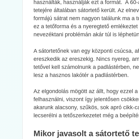
használták, használják ezt a formát. A 60
tetejére általában sátortető került. Az eln
formájú sátrat nem nagyon találunk ma a t
ez a tetőforma és a nyeregtető emlékeztet
nevezéktani problémán akár túl is léphetü
A sátortetőnek van egy központi csúcsa, 
ereszkedik az ereszekig. Nincs nyereg, ami 
tetővel kell számolnunk a padlástérben, 
lesz a hasznos lakótér a padlástérben.
Az elgondolás mögött az állt, hogy ezzel a
felhasználni, viszont így jelentősen csökk
akarunk alacsony, szűkös, sok apró cikk-c
lecserélni a tetőszerkezetet még a beépíté
Mikor javasolt a sátortető t