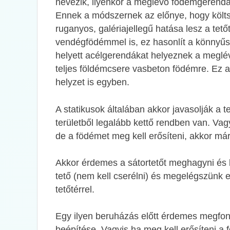
nevezik, ilyenkor a meglévő födémgerendák
Ennek a módszernek az előnye, hogy költs
ruganyos, galériajellegű hatása lesz a tet
vendégfödémmel is, ez hasonlít a könnyű
helyett acélgerendákat helyeznek a megl
teljes földémcsere vasbeton födémre. Ez a
helyzet is egyben.
A statikusok általában akkor javasolják a 
területből legalább kettő rendben van. Vag
de a födémet meg kell erősíteni, akkor m
Akkor érdemes a sátortetőt meghagyni és be
tető (nem kell cserélni) és megelégszünk 
tetőtérrel.
Egy ilyen beruházás előtt érdemes megfonto
beépítése. Vagyis ha meg kell erősíteni a f