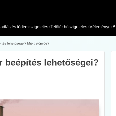
adlás és födém szigetelés
›
Tetőtér hőszigetelés
›
Vélemények
B
pítés lehetőségei? Miért előnyös?
ér beépítés lehetőségei?