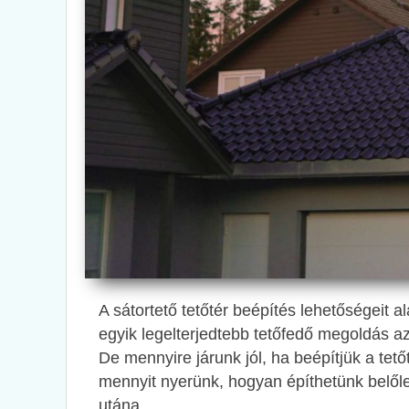
A sátortető tetőtér beépítés lehetőségeit al
egyik legelterjedtebb tetőfedő megoldás 
De mennyire járunk jól, ha beépítjük a tet
mennyit nyerünk, hogyan építhetünk belőle
utána.