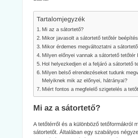
Tartalomjegyzék
Mi az a sátortető?
Mikor javasolt a sátortető tetőtér beépíté
Mikor érdemes megváltoztatni a sátortető
Milyen előnyei vannak a sátortető tetőtér
Hol helyezkedjen el a feljáró a sátortető 
Milyen belső elrendezéseket tudunk megval
Melyiknek mik az előnyei, hátrányai?
Miért fontos a megfelelő szigetelés a tető
Mi az a sátortető?
A tetőtérről és a különböző tetőformákról 
sátortetőt. Általában egy szabályos négyz