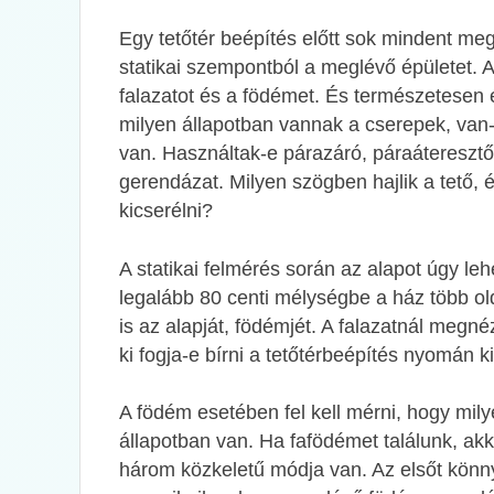
Egy tetőtér beépítés előtt sok mindent meg k
statikai szempontból a meglévő épületet. A
falazatot és a födémet. És természetesen el
milyen állapotban vannak a cserepek, van-e
van. Használtak-e párazáró, páraáteresztő 
gerendázat. Milyen szögben hajlik a tető, 
kicserélni?
A statikai felmérés során az alapot úgy leh
legalább 80 centi mélységbe a ház több old
is az alapját, födémjét. A falazatnál megn
ki fogja-e bírni a tetőtérbeépítés nyomán ki
A födém esetében fel kell mérni, hogy mil
állapotban van. Ha fafödémet találunk, akk
három közkeletű módja van. Az elsőt kön