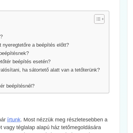
s?
t nyeregtetőre a beépítés előtt?
 beépítésnek?
tetőtér beépítés esetén?
ósítani, ha sátortető alatt van a tetőterünk?
tér beépítésnél?
már
írtunk
. Most nézzük meg részletesebben a
et vagy téglalap alapú ház tetőmegoldására