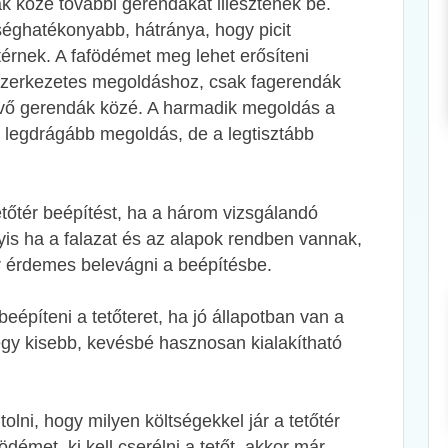
 közé további gerendákat illesztenek be.
éghatékonyabb, hátránya, hogy picit
őtérnek. A fafödémet meg lehet erősíteni
szerkezetes megoldáshoz, csak fagerendák
évő gerendák közé. A harmadik megoldás a
 legdrágább megoldás, de a legtisztább
tetőtér beépítést, ha a három vizsgálandó
yis ha a falazat és az alapok rendben vannak,
ár érdemes belevágni a beépítésbe.
építeni a tetőteret, ha jó állapotban van a
egy kisebb, kevésbé hasznosan kialakítható
lni, hogy milyen költségekkel jár a tetőtér
ödémet, ki kell cserélni a tetőt, akkor már