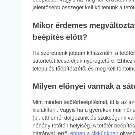
jelentősebb összeget kell költenünk a tető
Mikor érdemes megváltoztatn
beépítés előtt?
Ha szeretnénk jobban kihasználni a tetőtér
sátortetőt lecseréljük nyeregtetőre. Ehhez
település főépítészétől és meg kell fontol
Milyen előnyei vannak a sát
Mint minden tetőtérbeépítésnél, itt is az a
kialakítani. Vagyis ha a gyerekek már nőn
(pl. otthonról dolgozunk és szükségünk va
néhány tetőtéri helyiség. A tetőtér beépí
hátrányai, erről
ebben a cikkünkben
olvash