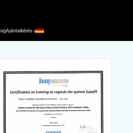
log
Ajánlatkérés
›