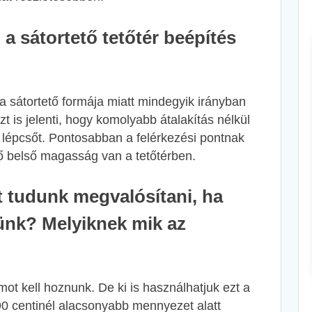
 a sátortető tetőtér beépítés
a sátortető formája miatt mindegyik irányban
t is jelenti, hogy komolyabb átalakítás nélkül
a lépcsőt. Pontosabban a felérkezési pontnak
dő belső magasság van a tetőtérben.
t tudunk megvalósítani, ha
rünk? Melyiknek mik az
ot kell hoznunk. De ki is használhatjuk ezt a
190 centinél alacsonyabb mennyezet alatt