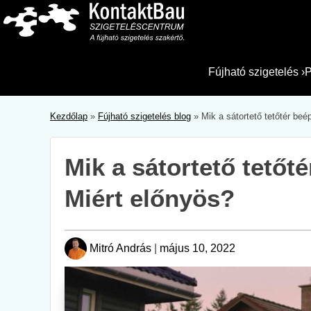
Skip
to
content
Fújható szigetelés
›
P
Kezdőlap
»
Fújható szigetelés blog
»
Mik a sátortető tetőtér beé
Mik a sátortető tetőt
Miért előnyös?
Mitró András
|
május 10, 2022