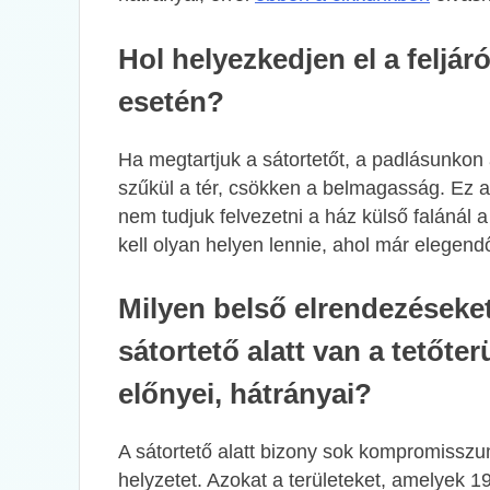
Hol helyezkedjen el a feljáró
esetén?
Ha megtartjuk a sátortetőt, a padlásunkon 
szűkül a tér, csökken a belmagasság. Ez az
nem tudjuk felvezetni a ház külső falánál 
kell olyan helyen lennie, ahol már elegen
Milyen belső elrendezéseke
sátortető alatt van a tetőte
előnyei, hátrányai?
A sátortető alatt bizony sok kompromisszum
helyzetet. Azokat a területeket, amelyek 