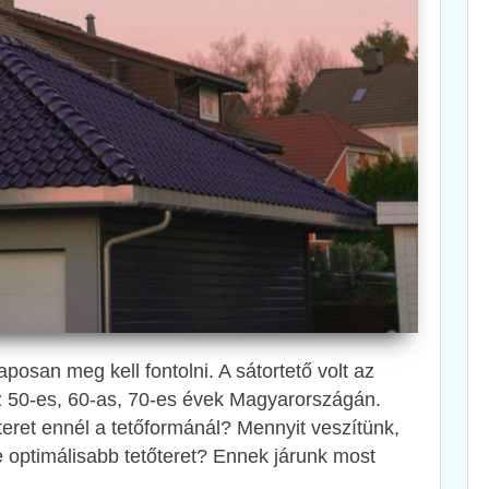
aposan meg kell fontolni. A sátortető volt az
az 50-es, 60-as, 70-es évek Magyarországán.
őteret ennél a tetőformánál? Mennyit veszítünk,
 optimálisabb tetőteret? Ennek járunk most