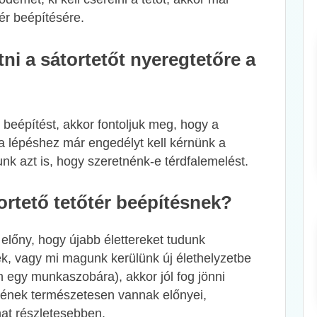
tér beépítésére.
i a sátortetőt nyeregtetőre a
 beépítést, akkor fontoljuk meg, hogy a
 a lépéshez már engedélyt kell kérnünk a
nunk azt is, hogy szeretnénk-e térdfalemelést.
ortető tetőtér beépítésnek?
z előny, hogy újabb élettereket tudunk
ek, vagy mi magunk kerülünk új élethelyzetbe
n egy munkaszobára), akkor jól fog jönni
tésének természetesen vannak előnyei,
at részletesebben.