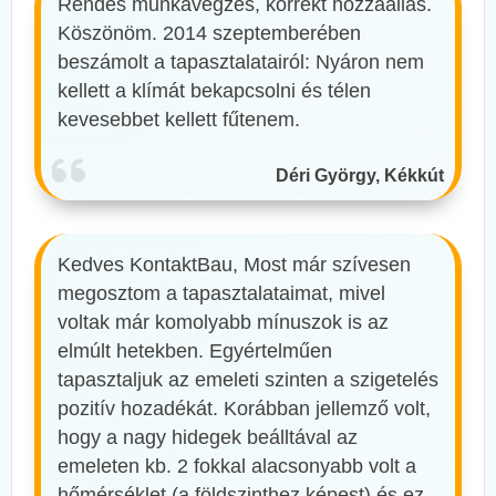
Rendes munkavégzés, korrekt hozzáállás.
Köszönöm. 2014 szeptemberében
beszámolt a tapasztalatairól: Nyáron nem
kellett a klímát bekapcsolni és télen
kevesebbet kellett fűtenem.
Déri György, Kékkút
Kedves KontaktBau, Most már szívesen
megosztom a tapasztalataimat, mivel
voltak már komolyabb mínuszok is az
elmúlt hetekben. Egyértelműen
tapasztaljuk az emeleti szinten a szigetelés
pozitív hozadékát. Korábban jellemző volt,
hogy a nagy hidegek beálltával az
emeleten kb. 2 fokkal alacsonyabb volt a
hőmérséklet (a földszinthez képest) és ez