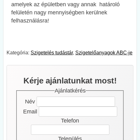
amelyek az épületben vagy annak határoló
felületén nagy mennyiségben kerülnek
felhasználásra!
Kategória:
Szigetelés tudástár
,
Szigetelőanyagok ABC-je
Kérje ajánlatunkat most!
Ajánlatkérés
Név
Email
Telefon
Település