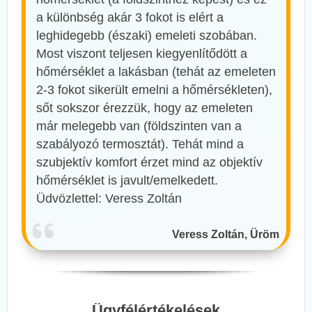
a különbség akár 3 fokot is elért a
leghidegebb (északi) emeleti szobában.
Most viszont teljesen kiegyenlítődött a
hőmérséklet a lakásban (tehát az emeleten
2-3 fokot sikerült emelni a hőmérsékleten),
sőt sokszor érezzük, hogy az emeleten
már melegebb van (földszinten van a
szabályozó termosztát). Tehát mind a
szubjektív komfort érzet mind az objektív
hőmérséklet is javult/emelkedett.
Üdvözlettel: Veress Zoltán
Veress Zoltán, Üröm
Ügyfélértékelések