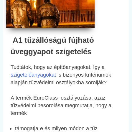
A1 tűzállóságú fújható
üveggyapot szigetelés
Tudtátok, hogy az építőanyagokat, így a
szigetelőanyagokat
is bizonyos kritériumok
alapján tűzvédelmi osztályokba sorolják?
A termék EuroClass osztályozása, azaz
tűzvédelmi besorolása megmutatja, hogy a
termék
támogatja-e és milyen módon a tűz