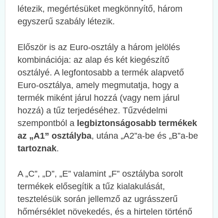
létezik, megértésüket megkönnyítő, három
egyszerű szabály létezik.
Először is az Euro-osztály a három jelölés
kombinációja: az alap és két kiegészítő
osztályé. A legfontosabb a termék alapvető
Euro-osztálya, amely megmutatja, hogy a
termék miként járul hozzá (vagy nem járul
hozzá) a tűz terjedéséhez. Tűzvédelmi
szempontból a
legbiztonságosabb termékek
az „A1” osztályba
, utána „A2”a-be és „B”a-be
tartoznak
.
A „C”, „D”, „E” valamint „F” osztályba sorolt
termékek elősegítik a tűz kialakulását,
tesztelésük során jellemző az ugrásszerű
hőmérséklet növekedés, és a hirtelen történő