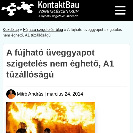
Skip
to
content
Kezdőlap
»
Fújható szigetelés blog
»
A fújható üveggyapot szigetelés
nem éghető, A1 tűzállóságú
A fújható üveggyapot
szigetelés nem éghető, A1
tűzállóságú
Mitró András
|
március 24, 2014