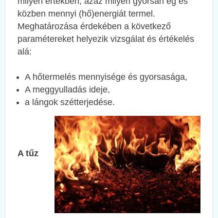
milyen értékben, azaz milyen gyorsan ég és
közben mennyi (hő)energiát termel.
Meghatározása érdekében a következő
paramétereket helyezik vizsgálat és értékelés
alá:
A hőtermelés mennyisége és gyorsasága,
A meggyulladás ideje,
a lángok szétterjedése.
A tűz