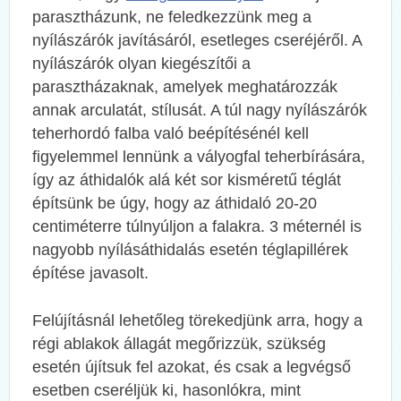
parasztházunk, ne feledkezzünk meg a
nyílászárók javításáról, esetleges cseréjéről. A
nyílászárók olyan kiegészítői a
parasztházaknak, amelyek meghatározzák
annak arculatát, stílusát. A túl nagy nyílászárók
teherhordó falba való beépítésénél kell
figyelemmel lennünk a vályogfal teherbírására,
így az áthidalók alá két sor kisméretű téglát
építsünk be úgy, hogy az áthidaló 20-20
centiméterre túlnyúljon a falakra. 3 méternél is
nagyobb nyílásáthidalás esetén téglapillérek
építése javasolt.
Felújításnál lehetőleg törekedjünk arra, hogy a
régi ablakok állagát megőrizzük, szükség
esetén újítsuk fel azokat, és csak a legvégső
esetben cseréljük ki, hasonlókra, mint