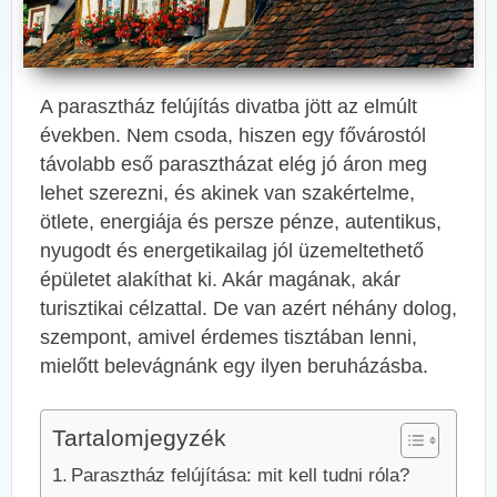
A parasztház felújítás divatba jött az elmúlt
években. Nem csoda, hiszen egy fővárostól
távolabb eső parasztházat elég jó áron meg
lehet szerezni, és akinek van szakértelme,
ötlete, energiája és persze pénze, autentikus,
nyugodt és energetikailag jól üzemeltethető
épületet alakíthat ki. Akár magának, akár
turisztikai célzattal. De van azért néhány dolog,
szempont, amivel érdemes tisztában lenni,
mielőtt belevágnánk egy ilyen beruházásba.
Tartalomjegyzék
Parasztház felújítása: mit kell tudni róla?