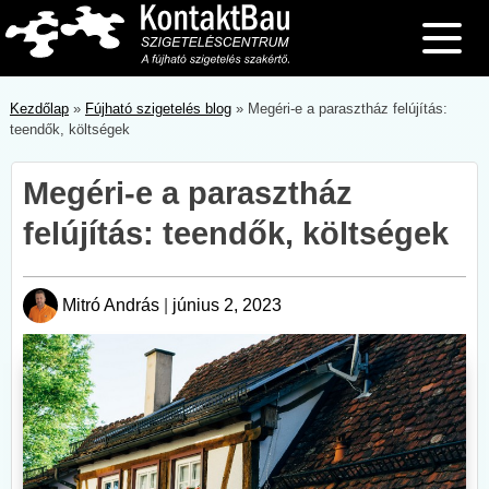
Skip
to
content
Kezdőlap
»
Fújható szigetelés blog
»
Megéri-e a parasztház felújítás:
teendők, költségek
Megéri-e a parasztház
felújítás: teendők, költségek
Mitró András
|
június 2, 2023