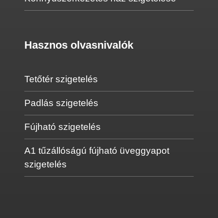
Hasznos olvasnivalók
Tetőtér szigetelés
Padlás szigetelés
Fújható szigetelés
A1 tűzállóságú fújható üveggyapot
szigetelés