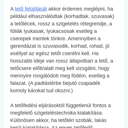
A
tető felújítását
akkor érdemes meglépni, ha
például elhasználódtak (korhadtak, szuvasak)
a tetőlécek, rossz a szigetelés rétegrendje, a
fóliák lyukasak, lyukacsosak esetleg a
cserepek mentek tönkre. Amennyiben a
gerendázat is szuvasodik, korhad, rohad, jó
eséllyel az egész tetőt cserélni kell. Ha
hosszabb ideje van rossz állapotban a tető, a
tetőcsere előtt/alatt meg kell vizsgálni, hogy
mennyire rongálódott meg födém, esetleg a
falazat. (A padlástérbe bejutó csapadék
komoly károkat tud okozni.)
A tetőfedési eljárásoktól függetlenül fontos a
megfelelő szigeteléstechnika kialakítása.
Különösen akkor, ha tetőtéri szobák, lakás
kerül kialakításra. Az egyes tetőfedő