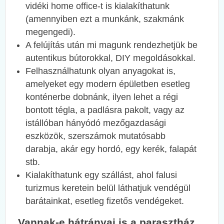
vidéki home office-t is kialakíthatunk
(amennyiben ezt a munkánk, szakmánk
megengedi).
A felújítás után mi magunk rendezhetjük be
autentikus bútorokkal, DIY megoldásokkal.
Felhasználhatunk olyan anyagokat is,
amelyeket egy modern épületben esetleg
konténerbe dobnánk, ilyen lehet a régi
bontott tégla, a padlásra pakolt, vagy az
istállóban hányódó mezőgazdasági
eszközök, szerszámok mutatósabb
darabja, akár egy hordó, egy kerék, falapát
stb.
Kialakíthatunk egy szállást, ahol falusi
turizmus keretein belül láthatjuk vendégül
barátainkat, esetleg fizetős vendégeket.
Vannak-e hátrányai is a parasztház