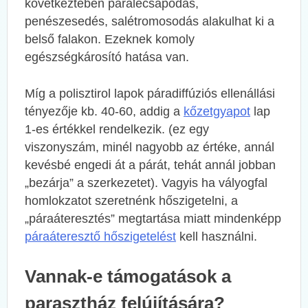
következtében páralecsapódás,
penészesedés, salétromosodás alakulhat ki a
belső falakon. Ezeknek komoly
egészségkárosító hatása van.
Míg a polisztirol lapok páradiffúziós ellenállási
tényezője kb. 40-60, addig a
kőzetgyapot
lap
1-es értékkel rendelkezik. (ez egy
viszonyszám, minél nagyobb az értéke, annál
kevésbé engedi át a párát, tehát annál jobban
„bezárja” a szerkezetet). Vagyis ha vályogfal
homlokzatot szeretnénk hőszigetelni, a
„páraáteresztés” megtartása miatt mindenképp
páraáteresztő hőszigetelést
kell használni.
Vannak-e támogatások a
parasztház felújítására?