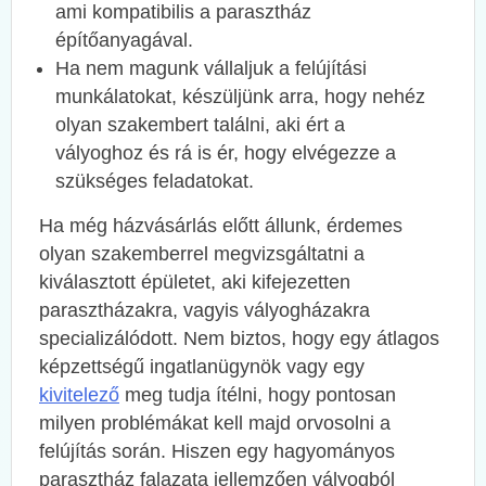
ami kompatibilis a parasztház
építőanyagával.
Ha nem magunk vállaljuk a felújítási
munkálatokat, készüljünk arra, hogy nehéz
olyan szakembert találni, aki ért a
vályoghoz és rá is ér, hogy elvégezze a
szükséges feladatokat.
Ha még házvásárlás előtt állunk, érdemes
olyan szakemberrel megvizsgáltatni a
kiválasztott épületet, aki kifejezetten
parasztházakra, vagyis vályogházakra
specializálódott. Nem biztos, hogy egy átlagos
képzettségű ingatlanügynök vagy egy
kivitelező
meg tudja ítélni, hogy pontosan
milyen problémákat kell majd orvosolni a
felújítás során. Hiszen egy hagyományos
parasztház falazata jellemzően vályogból