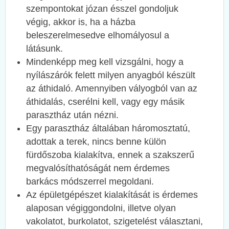
szempontokat józan ésszel gondoljuk
végig, akkor is, ha a házba
beleszerelmesedve elhomályosul a
látásunk.
Mindenképp meg kell vizsgálni, hogy a
nyílászárók felett milyen anyagból készült
az áthidaló. Amennyiben vályogból van az
áthidalás, cserélni kell, vagy egy másik
parasztház után nézni.
Egy parasztház általában háromosztatú,
adottak a terek, nincs benne külön
fürdőszoba kialakítva, ennek a szakszerű
megvalósíthatóságát nem érdemes
barkács módszerrel megoldani.
Az épületgépészet kialakítását is érdemes
alaposan végiggondolni, illetve olyan
vakolatot, burkolatot, szigetelést választani,