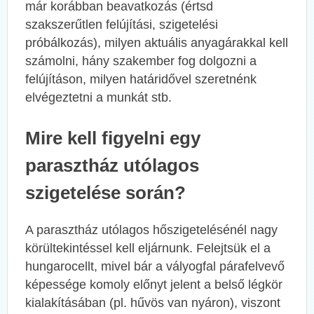
már korábban beavatkozás (értsd
szakszerűtlen felújítási, szigetelési
próbálkozás), milyen aktuális anyagárakkal kell
számolni, hány szakember fog dolgozni a
felújításon, milyen határidővel szeretnénk
elvégeztetni a munkát stb.
Mire kell figyelni egy
parasztház utólagos
szigetelése során?
A parasztház utólagos hőszigetelésénél nagy
körültekintéssel kell eljárnunk. Felejtsük el a
hungarocellt, mivel bár a vályogfal párafelvevő
képessége komoly előnyt jelent a belső légkör
kialakításában (pl. hűvös van nyáron), viszont