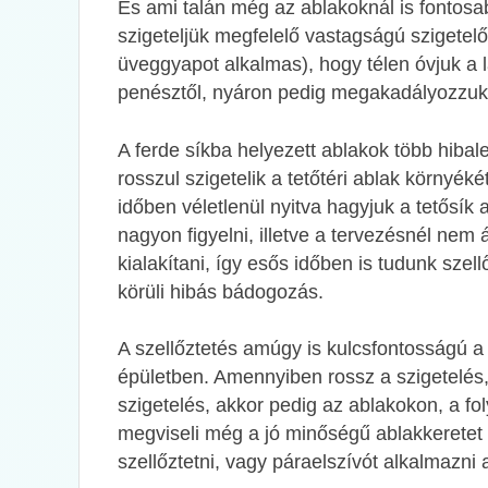
És ami talán még az ablakoknál is fontosab
szigeteljük megfelelő vastagságú szigetelő
üveggyapot alkalmas), hogy télen óvjuk a l
penésztől, nyáron pedig megakadályozzuk 
A ferde síkba helyezett ablakok több hibal
rosszul szigetelik a tetőtéri ablak környék
időben véletlenül nyitva hagyjuk a tetősík
nagyon figyelni, illetve a tervezésnél nem 
kialakítani, így esős időben is tudunk szell
körüli hibás bádogozás.
A szellőztetés amúgy is kulcsfontosságú a t
épületben. Amennyiben rossz a szigetelés, 
szigetelés, akkor pedig az ablakokon, a f
megviseli még a jó minőségű ablakkeretet
szellőztetni, vagy páraelszívót alkalmazn