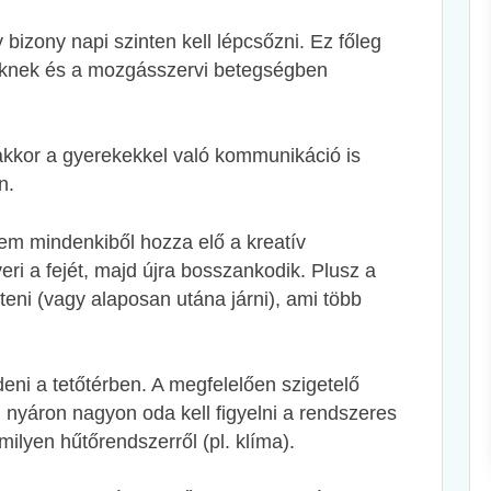
bizony napi szinten kell lépcsőzni. Ez főleg
eknek és a mozgásszervi betegségben
akkor a gyerekekkel való kommunikáció is
én.
em mindenkiből hozza elő a kreatív
ri a fejét, majd újra bosszankodik. Plusz a
íteni (vagy alaposan utána járni), ami több
deni a tetőtérben. A megfelelően szigetelő
i, nyáron nagyon oda kell figyelni a rendszeres
amilyen hűtőrendszerről (pl. klíma).