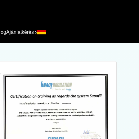
log
Ajánlatkérés
›