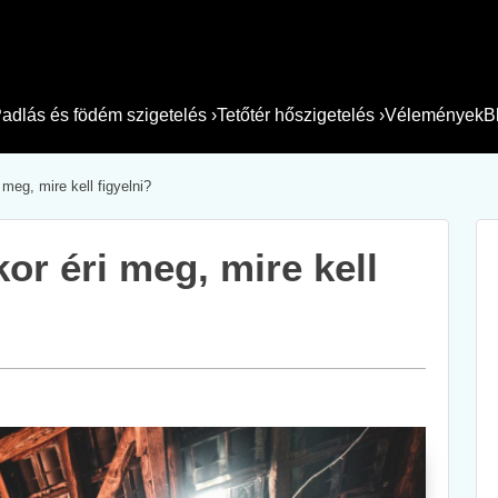
adlás és födém szigetelés
›
Tetőtér hőszigetelés
›
Vélemények
B
 meg, mire kell figyelni?
kor éri meg, mire kell