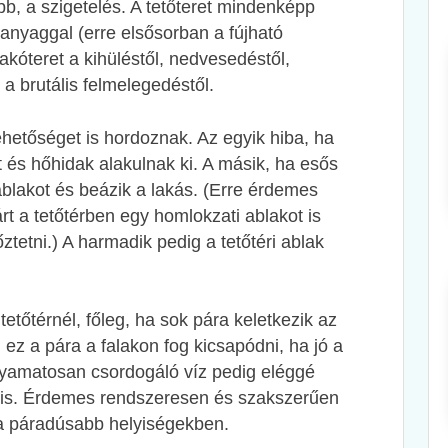
b, a szigetelés. A tetőteret mindenképp
anyaggal (erre elsősorban a fújható
akóteret a kihüléstől, nedvesedéstől,
a brutális felmelegedéstől.
ehetőséget is hordoznak. Az egyik hiba, ha
ét és hőhidak alakulnak ki. A másik, ha esős
 ablakot és beázik a lakás. (Erre érdemes
árt a tetőtérben egy homlokzati ablakot is
őztetni.) A harmadik pedig a tetőtéri ablak
etőtérnél, főleg, ha sok pára keletkezik az
ez a pára a falakon fog kicsapódni, ha jó a
olyamatosan csordogáló víz pedig eléggé
 is. Érdemes rendszeresen és szakszerűen
i a páradúsabb helyiségekben.