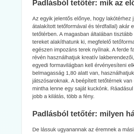
Padlásból tetőtér: mik az el
Az egyik jelentős előnye, hogy lakótérhez 
átalakított tetőformával és térdfallal) akár 
tetőtérben. A magasban általában tisztább
tereket alakíthatunk ki, megfelelő tetőfo
egészen impozáns terek nyílnak. A ferde f
révén használhatjuk kreatív lakberendezői
egyedi formavilágban kell érvényesíteni elk
belmagasság 1,80 alatt van, használhatjuk t
játszósaroknak. A beépített tetőtérnek va
mintha lenne egy saját kuckónk. Ráadásul 
jobb a kilátás, több a fény.
Padlásból tetőtér: milyen h
De lássuk ugyanannak az éremnek a másik