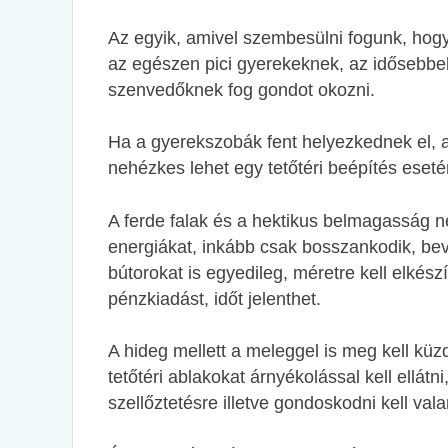
Az egyik, amivel szembesülni fogunk, hogy 
az egészen pici gyerekeknek, az idősebb
szenvedőknek fog gondot okozni.
Ha a gyerekszobák fent helyezkednek el, 
nehézkes lehet egy tetőtéri beépítés eset
A ferde falak és a hektikus belmagasság n
energiákat, inkább csak bosszankodik, beve
bútorokat is egyedileg, méretre kell elkész
pénzkiadást, időt jelenthet.
A hideg mellett a meleggel is meg kell küz
tetőtéri ablakokat árnyékolással kell ellátn
szellőztetésre illetve gondoskodni kell val