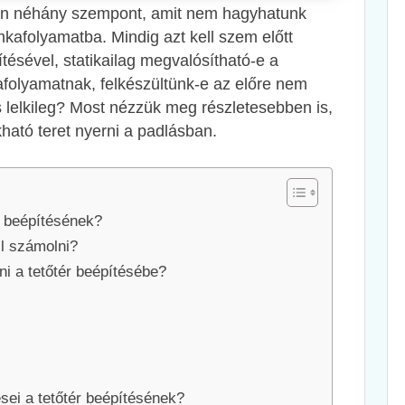
 van néhány szempont, amit nem hagyhatunk
kafolyamatba. Mindig azt kell szem előtt
tésével, statikailag megvalósítható-e a
folyamatnak, felkészültünk-e az előre nem
 lelkileg? Most nézzük meg részletesebben is,
ható teret nyerni a padlásban.
ér beépítésének?
ll számolni?
ni a tetőtér beépítésébe?
ései a tetőtér beépítésének?