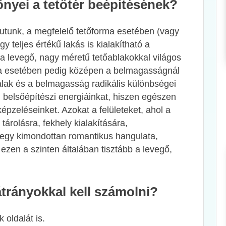
őnyei a tetőtér beépítésének?
jutunk, a megfelelő tetőforma esetében (vagy
egy teljes értékű lakás is kialakítható a
 a levegő, nagy méretű tetőablakokkal világos
rma esetében pedig középen a belmagasságnál
alak és a belmagasság radikális különbségei
, belsőépítészi energiáinkat, hiszen egészen
épzeléseinket. Azokat a felületeket, ahol a
árolásra, fekhely kialakítására,
n egy kimondottan romantikus hangulata,
ezen a szinten általában tisztább a levegő,
átrányokkal kell számolni?
 oldalát is.