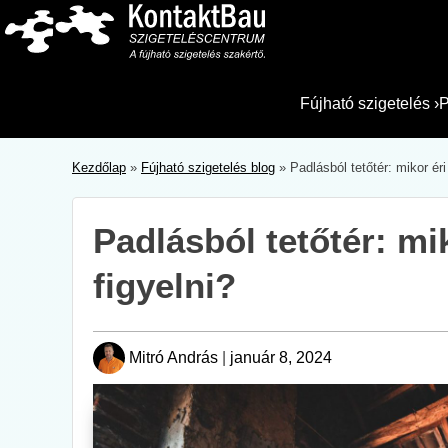
Skip
to
content
Fújható szigetelés
›
P
Kezdőlap
»
Fújható szigetelés blog
»
Padlásból tetőtér: mikor éri
Padlásból tetőtér: mi
figyelni?
Mitró András
|
január 8, 2024