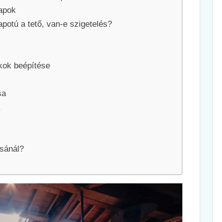
lapok
apotú a tető, van-e szigetelés?
akok beépítése
sa
ásánál?