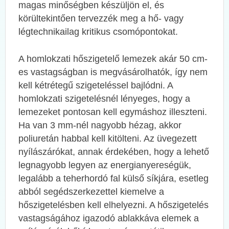
magas minőségben készüljön el, és
körültekintően tervezzék meg a hő- vagy
légtechnikailag kritikus csomópontokat.
A homlokzati hőszigetelő lemezek akár 50 cm-
es vastagságban is megvásárolhatók, így nem
kell kétrétegű szigeteléssel bajlódni. A
homlokzati szigetelésnél lényeges, hogy a
lemezeket pontosan kell egymáshoz illeszteni.
Ha van 3 mm-nél nagyobb hézag, akkor
poliuretán habbal kell kitölteni. Az üvegezett
nyílászárókat, annak érdekében, hogy a lehető
legnagyobb legyen az energianyereségük,
legalább a teherhordó fal külső síkjára, esetleg
abból segédszerkezettel kiemelve a
hőszigetelésben kell elhelyezni. A hőszigetelés
vastagságához igazodó ablakkáva elemek a