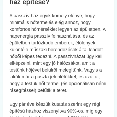
ház építése?
A passzív ház egyik komoly előnye, hogy
minimális hőtermelés elég ahhoz, hogy
komfortos hőmérséklet legyen az épületben. A
napenergia passzív felhasználása, és az
épületben tartózkodó emberek, élőlények,
különféle műszaki berendezések által leadott
hőből képes fedezni. A passzívházat úgy kell
elképzelni, mint egy jó hálózsákot, amit a
testünk hőjével belülről melegítünk. Vagyis a
lakók már a puszta jelenlétükkel, és azáltal,
hogy a testük hőt termel (és opcionálisan némi
rásegítéssel) befűtik a teret.
Egy pár éve készült kutatás szerint egy régi
építésű házhoz viszonyítva 90%-os, míg egy