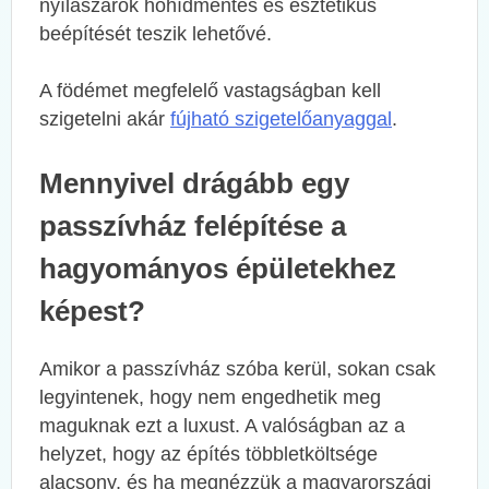
nyílászárók hőhídmentes és esztétikus
beépítését teszik lehetővé.
A födémet megfelelő vastagságban kell
szigetelni akár
fújható szigetelőanyaggal
.
Mennyivel drágább egy
passzívház felépítése a
hagyományos épületekhez
képest?
Amikor a passzívház szóba kerül, sokan csak
legyintenek, hogy nem engedhetik meg
maguknak ezt a luxust. A valóságban az a
helyzet, hogy az építés többletköltsége
alacsony, és ha megnézzük a magyarországi