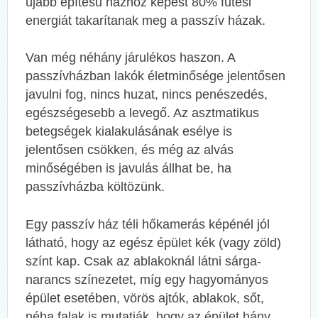
újabb építésű házhoz képest 80% fűtési
energiát takarítanak meg a passzív házak.
Van még néhány járulékos haszon. A
passzívházban lakók életminősége jelentősen
javulni fog, nincs huzat, nincs penészedés,
egészségesebb a levegő. Az asztmatikus
betegségek kialakulásának esélye is
jelentősen csökken, és még az alvás
minőségében is javulás állhat be, ha
passzívházba költözünk.
Egy passzív ház téli hőkamerás képénél jól
látható, hogy az egész épület kék (vagy zöld)
színt kap. Csak az ablakoknál látni sárga-
narancs színezetet, míg egy hagyományos
épület esetében, vörös ajtók, ablakok, sőt,
néha falak is mutatják, hogy az épület hány