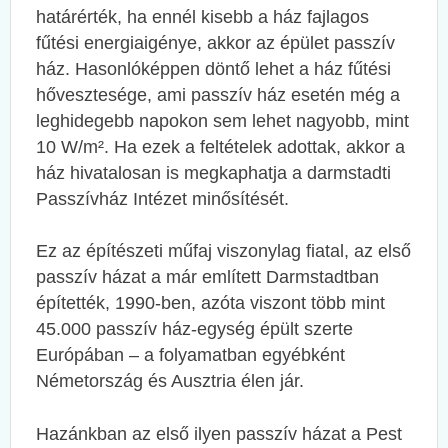
határérték, ha ennél kisebb a ház fajlagos
fűtési energiaigénye, akkor az épület passzív
ház. Hasonlóképpen döntő lehet a ház fűtési
hővesztesége, ami passzív ház esetén még a
leghidegebb napokon sem lehet nagyobb, mint
10 W/m². Ha ezek a feltételek adottak, akkor a
ház hivatalosan is megkaphatja a darmstadti
Passzívház Intézet minősítését.
Ez az építészeti műfaj viszonylag fiatal, az első
passzív házat a már említett Darmstadtban
építették, 1990-ben, azóta viszont több mint
45.000 passzív ház-egység épült szerte
Európában – a folyamatban egyébként
Németország és Ausztria élen jár.
Hazánkban az első ilyen passzív házat a Pest