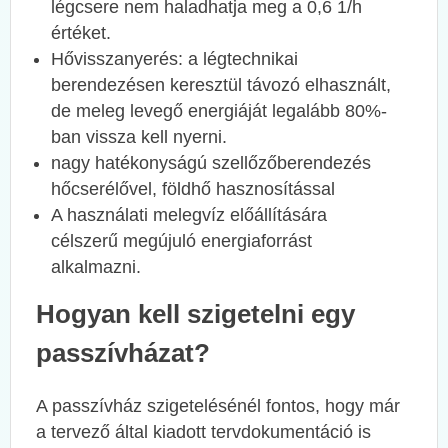
légcsere nem haladhatja meg a 0,6 1/h
értéket.
Hővisszanyerés: a légtechnikai
berendezésen keresztül távozó elhasznált,
de meleg levegő energiáját legalább 80%-
ban vissza kell nyerni.
nagy hatékonyságú szellőzőberendezés
hőcserélővel, földhő hasznosítással
A használati melegvíz előállítására
célszerű megújuló energiaforrást
alkalmazni.
Hogyan kell szigetelni egy
passzívházat?
A passzívház szigetelésénél fontos, hogy már
a tervező által kiadott tervdokumentáció is