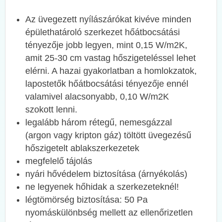
Az üvegezett nyílászárókat kivéve minden
épülethatároló szerkezet hőátbocsátási
tényezője jobb legyen, mint 0,15 W/m2K,
amit 25-30 cm vastag hőszigeteléssel lehet
elérni. A hazai gyakorlatban a homlokzatok,
lapostetők hőátbocsátási tényezője ennél
valamivel alacsonyabb, 0,10 W/m2K
szokott lenni.
legalább három rétegű, nemesgázzal
(argon vagy kripton gáz) töltött üvegezésű
hőszigetelt ablakszerkezetek
megfelelő tájolás
nyári hővédelem biztosítása (árnyékolás)
ne legyenek hőhidak a szerkezeteknél!
légtömörség biztosítása: 50 Pa
nyomáskülönbség mellett az ellenőrizetlen