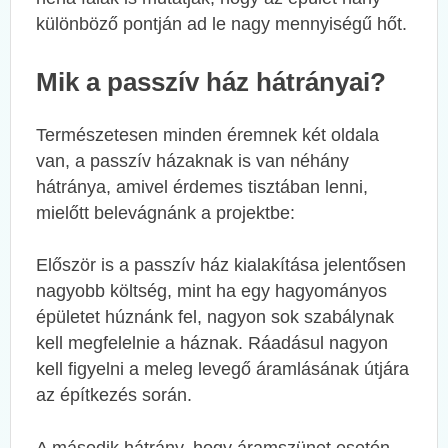
különböző pontján ad le nagy mennyiségű hőt.
Mik a passzív ház hátrányai?
Természetesen minden éremnek két oldala
van, a passzív házaknak is van néhány
hátránya, amivel érdemes tisztában lenni,
mielőtt belevágnánk a projektbe:
Először is a passzív ház kialakítása jelentősen
nagyobb költség, mint ha egy hagyományos
épületet húznánk fel, nagyon sok szabálynak
kell megfelelnie a háznak. Ráadásul nagyon
kell figyelni a meleg levegő áramlásának útjára
az építkezés során.
A második hátrány, hogy áramszünet esetén