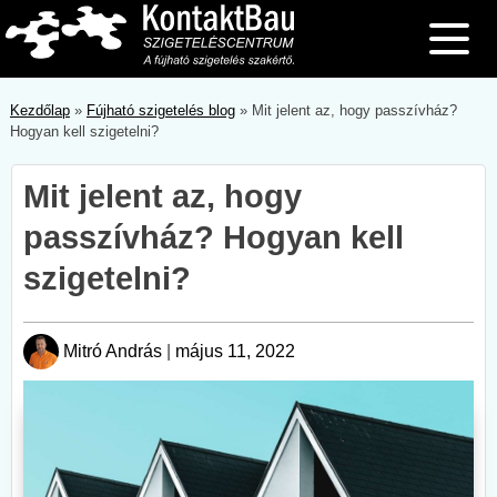
Skip
to
content
Kezdőlap
»
Fújható szigetelés blog
»
Mit jelent az, hogy passzívház?
Hogyan kell szigetelni?
Mit jelent az, hogy
passzívház? Hogyan kell
szigetelni?
Mitró András
|
május 11, 2022