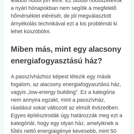
leadott hőből jön létre. Ez utóbbi hőösszetevők
a nyári hónapokban nem segítik a megfelelő
hőmérséklet elérését, de jól megválasztott
árnyékolás technikával ezt a kis problémát ki
lehet küszöbölni.
Miben más, mint egy alacsony
energiafogyasztású ház?
A passzívházhoz képest létezik egy másik
fogalom, az alacsony energiafogyasztású ház,
vagyis „low-energy building”. Ez a kategória
nem annyira egzakt, mint a passzívház,
ráadásul sokat változott az elmúlt évtizedben.
Egyes építészirodák úgy határozzák meg ezt a
kategóriát, hogy egy olyan ház, amelyiknek a
fűtés nettó energiaigénye kevesebb, mint 50