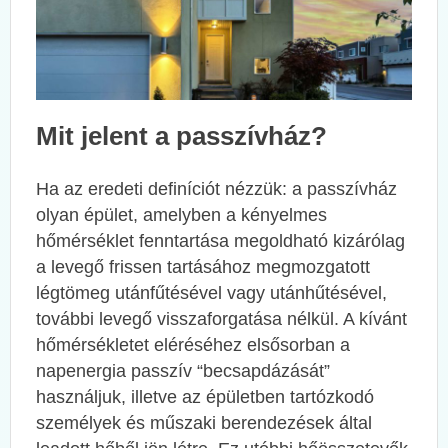
Mit jelent a passzívház?
Ha az eredeti definíciót nézzük: a passzívház
olyan épület, amelyben a kényelmes
hőmérséklet fenntartása megoldható kizárólag
a levegő frissen tartásához megmozgatott
légtömeg utánfűtésével vagy utánhűtésével,
további levegő visszaforgatása nélkül. A kívánt
hőmérsékletet eléréséhez elsősorban a
napenergia passzív “becsapdázását”
használjuk, illetve az épületben tartózkodó
személyek és műszaki berendezések által