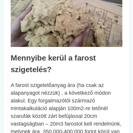
Mennyibe kerül a farost
szigetelés?
A farost szigetelőanyag ára (ha csak az
alapanyagot nézzük) , a következő módon
alakul. Egy forgalmazótól származó
mintakalkuláció alapján 100m2-re tetőnél
szarufák között zárt befújással 20cm
vastagságban – 20m3 farostot kell rendelnünk,
melynek ára 350.000-400 000 forint körül van