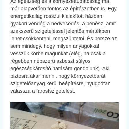
Az egészség és a környezettudatosság ma
már alapvetően fontos az építészetben is. Egy
energetikailag rosszul kialakított házban
gyakori vendég a nedvesedés, a penész, amit
szakszerű szigeteléssel jelentős mértékben
lehet csökkenteni, megszüntetni. És persze az
sem mindegy, hogy milyen anyagokkal
vesszük körbe magunkat (elég, ha csak a
régebben népszerű azbeszt súlyos
egészségkárosító hatására gondolunk). Aki
biztosra akar menni, hogy környezetbarát
szigetelőanyag kerül beépítésre, nyugodtan
válassza a farostszigetelést.