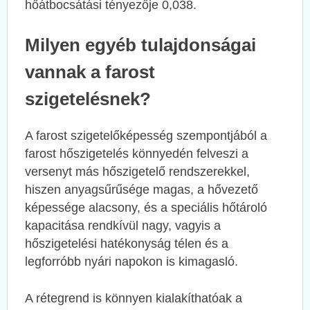
hőátbocsátási tényezője 0,038.
Milyen egyéb tulajdonságai
vannak a farost
szigetelésnek?
A farost szigetelőképesség szempontjából a
farost hőszigetelés könnyedén felveszi a
versenyt más hőszigetelő rendszerekkel,
hiszen anyagsűrűsége magas, a hővezető
képessége alacsony, és a speciális hőtároló
kapacitása rendkívül nagy, vagyis a
hőszigetelési hatékonyság télen és a
legforróbb nyári napokon is kimagasló.
A rétegrend is könnyen kialakíthatóak a