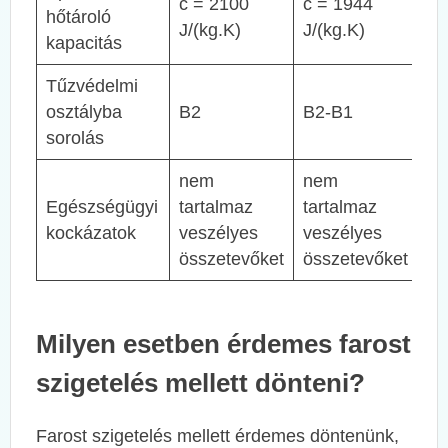
c = 2100
c = 1944
hőtároló
J/(kg.K)
J/(kg.K)
kapacitás
Tűzvédelmi
osztályba
B2
B2-B1
sorolás
nem
nem
Egészségügyi
tartalmaz
tartalmaz
kockázatok
veszélyes
veszélyes
összetevőket
összetevőket
Milyen esetben érdemes farost
szigetelés mellett dönteni?
Farost szigetelés mellett érdemes döntenünk,