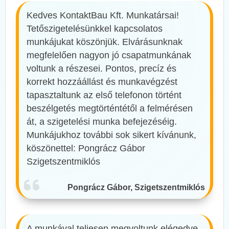
Kedves KontaktBau Kft. Munkatársai!
Tetőszigetelésünkkel kapcsolatos
munkájukat köszönjük. Elvárásunknak
megfelelően nagyon jó csapatmunkának
voltunk a részesei. Pontos, precíz és
korrekt hozzáállást és munkavégzést
tapasztaltunk az első telefonon történt
beszélgetés megtörténtétől a felmérésen
át, a szigetelési munka befejezéséig.
Munkájukhoz további sok sikert kívánunk,
köszönettel: Pongrácz Gábor
Szigetszentmiklós
Pongrácz Gábor, Szigetszentmiklós
A munkával teljesen megvoltunk elégedve.