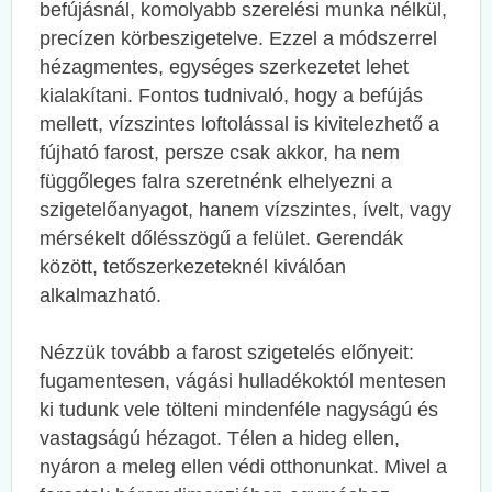
befújásnál, komolyabb szerelési munka nélkül,
precízen körbeszigetelve. Ezzel a módszerrel
hézagmentes, egységes szerkezetet lehet
kialakítani. Fontos tudnivaló, hogy a befújás
mellett, vízszintes loftolással is kivitelezhető a
fújható farost, persze csak akkor, ha nem
függőleges falra szeretnénk elhelyezni a
szigetelőanyagot, hanem vízszintes, ívelt, vagy
mérsékelt dőlésszögű a felület. Gerendák
között, tetőszerkezeteknél kiválóan
alkalmazható.
Nézzük tovább a farost szigetelés előnyeit:
fugamentesen, vágási hulladékoktól mentesen
ki tudunk vele tölteni mindenféle nagyságú és
vastagságú hézagot. Télen a hideg ellen,
nyáron a meleg ellen védi otthonunkat. Mivel a