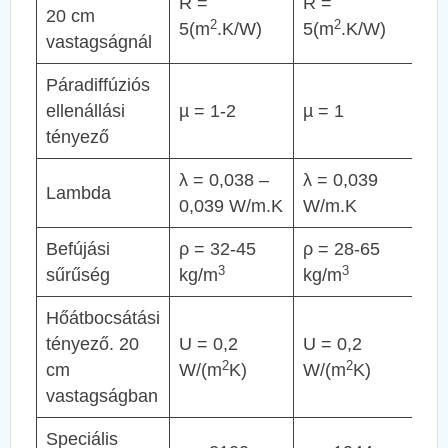
R =
R =
20 cm
2
2
5(m
.K/W)
5(m
.K/W)
vastagságnál
Páradiffúziós
ellenállási
µ = 1-2
µ = 1
tényező
λ = 0,038 –
λ = 0,039
Lambda
0,039 W/m.K
W/m.K
Befújási
ρ = 32-45
ρ = 28-65
3
3
sűrűség
kg/m
kg/m
Hőátbocsátási
tényező. 20
U = 0,2
U = 0,2
2
2
cm
W/(m
K)
W/(m
K)
vastagságban
Speciális