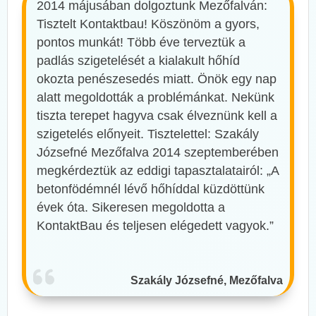
2014 májusában dolgoztunk Mezőfalván:
Tisztelt Kontaktbau! Köszönöm a gyors,
pontos munkát! Több éve terveztük a
padlás szigetelését a kialakult hőhíd
okozta penészesedés miatt. Önök egy nap
alatt megoldották a problémánkat. Nekünk
tiszta terepet hagyva csak élveznünk kell a
szigetelés előnyeit. Tisztelettel: Szakály
Józsefné Mezőfalva 2014 szeptemberében
megkérdeztük az eddigi tapasztalatairól: „A
betonfödémnél lévő hőhíddal küzdöttünk
évek óta. Sikeresen megoldotta a
KontaktBau és teljesen elégedett vagyok.”
Szakály Józsefné, Mezőfalva