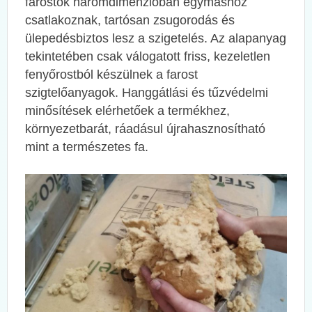
farostok háromdimenzióban egymáshoz
csatlakoznak, tartósan zsugorodás és
ülepedésbiztos lesz a szigetelés. Az alapanyag
tekintetében csak válogatott friss, kezeletlen
fenyőrostból készülnek a farost
szigtelőanyagok. Hanggátlási és tűzvédelmi
minősítések elérhetőek a termékhez,
környezetbarát, ráadásul újrahasznosítható
mint a természetes fa.