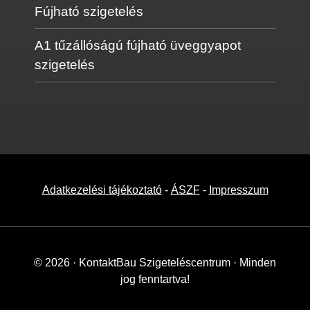
Fújható szigetelés
A1 tűzállóságú fújható üveggyapot
szigetelés
Adatkezelési tájékoztató
-
ÁSZF
-
Impresszum
© 2026 · KontaktBau Szigeteléscentrum · Minden
jog fenntartva!