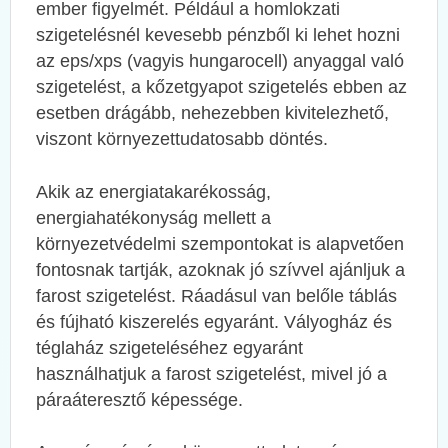
ember figyelmét. Például a homlokzati
szigetelésnél kevesebb pénzből ki lehet hozni
az eps/xps (vagyis hungarocell) anyaggal való
szigetelést, a kőzetgyapot szigetelés ebben az
esetben drágább, nehezebben kivitelezhető,
viszont környezettudatosabb döntés.
Akik az energiatakarékosság,
energiahatékonyság mellett a
környezetvédelmi szempontokat is alapvetően
fontosnak tartják, azoknak jó szívvel ajánljuk a
farost szigetelést. Ráadásul van belőle táblás
és fújható kiszerelés egyaránt. Vályogház és
téglaház szigeteléséhez egyaránt
használhatjuk a farost szigetelést, mivel jó a
páraáteresztő képessége.