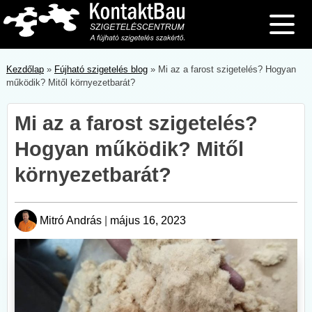
Skip
to
content
Kezdőlap
»
Fújható szigetelés blog
»
Mi az a farost szigetelés? Hogyan
működik? Mitől környezetbarát?
Mi az a farost szigetelés?
Hogyan működik? Mitől
környezetbarát?
Mitró András
|
május 16, 2023