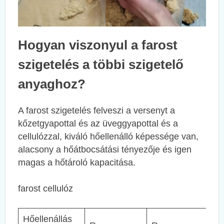
Hogyan viszonyul a farost
szigetelés a többi szigetelő
anyaghoz?
A farost szigetelés felveszi a versenyt a
kőzetgyapottal és az üveggyapottal és a
cellulózzal, kiváló hőellenálló képessége van,
alacsony a hőátbocsátási tényezője és igen
magas a hőtároló kapacitása.
farost cellulóz
Hőellenállás