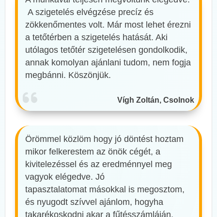
A szigetelés elvégzése precíz és
zökkenőmentes volt. Már most lehet érezni
a tetőtérben a szigetelés hatását. Aki
utólagos tetőtér szigetelésen gondolkodik,
annak komolyan ajánlani tudom, nem fogja
megbánni. Köszönjük.
Vígh Zoltán, Csolnok
Örömmel közlöm hogy jó döntést hoztam
mikor felkerestem az önök cégét, a
kivitelezéssel és az eredménnyel meg
vagyok elégedve. Jó
tapasztalatomat másokkal is megosztom,
és nyugodt szívvel ajánlom, hogyha
takarékoskodni akar a fűtésszámláján,