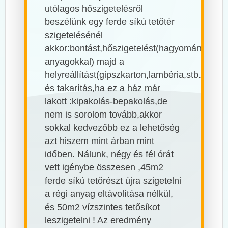
utólagos hőszigetelésről
beszélünk egy ferde síkú tetőtér
szigetelésénél
akkor:bontást,hőszigetelést(hagyományos
anyagokkal) majd a
helyreállítást(gipszkarton,lambéria,stb.)
és takarítás,ha ez a ház már
lakott :kipakolás-bepakolás,de
nem is sorolom tovább,akkor
sokkal kedvezőbb ez a lehetőség
azt hiszem mint árban mint
időben. Nálunk, négy és fél órát
vett igénybe összesen ,45m2
ferde síkú tetőrészt újra szigetelni
a régi anyag eltávolítása nélkül,
és 50m2 vízszintes tetősíkot
leszigetelni ! Az eredmény