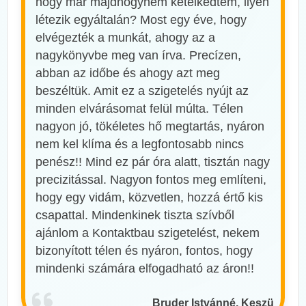
hogy már majdhogynem kételkedtem, ilyen
létezik egyáltalán? Most egy éve, hogy
elvégezték a munkát, ahogy az a
nagykönyvbe meg van írva. Precízen,
abban az időbe és ahogy azt meg
beszéltük. Amit ez a szigetelés nyújt az
minden elvárásomat felül múlta. Télen
nagyon jó, tökéletes hő megtartás, nyáron
nem kel klíma és a legfontosabb nincs
penész!! Mind ez pár óra alatt, tisztán nagy
precizitással. Nagyon fontos meg említeni,
hogy egy vidám, közvetlen, hozzá értő kis
csapattal. Mindenkinek tiszta szívből
ajánlom a Kontaktbau szigetelést, nekem
bizonyított télen és nyáron, fontos, hogy
mindenki számára elfogadható az áron!!
Bruder Istvánné, Keszü