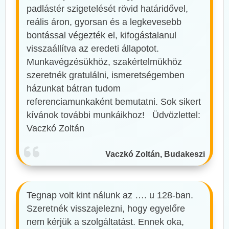
padlástér szigetelését rövid határidővel,
reális áron, gyorsan és a legkevesebb
bontással végezték el, kifogástalanul
visszaállítva az eredeti állapotot.
Munkavégzésükhöz, szakértelmükhöz
szeretnék gratulálni, ismeretségemben
házunkat bátran tudom
referenciamunkaként bemutatni. Sok sikert
kívánok további munkáikhoz! Üdvözlettel:
Vaczkó Zoltán
Vaczkó Zoltán, Budakeszi
Tegnap volt kint nálunk az …. u 128-ban.
Szeretnék visszajelezni, hogy egyelőre
nem kérjük a szolgáltatást. Ennek oka,