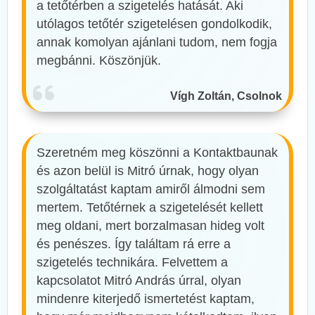
a tetőtérben a szigetelés hatását. Aki
utólagos tetőtér szigetelésen gondolkodik,
annak komolyan ajánlani tudom, nem fogja
megbánni. Köszönjük.
Vígh Zoltán, Csolnok
Szeretném meg köszönni a Kontaktbaunak
és azon belül is Mitró úrnak, hogy olyan
szolgáltatást kaptam amiről álmodni sem
mertem. Tetőtérnek a szigetelését kellett
meg oldani, mert borzalmasan hideg volt
és penészes. Így találtam rá erre a
szigetelés technikára. Felvettem a
kapcsolatot Mitró András úrral, olyan
mindenre kiterjedő ismertetést kaptam,