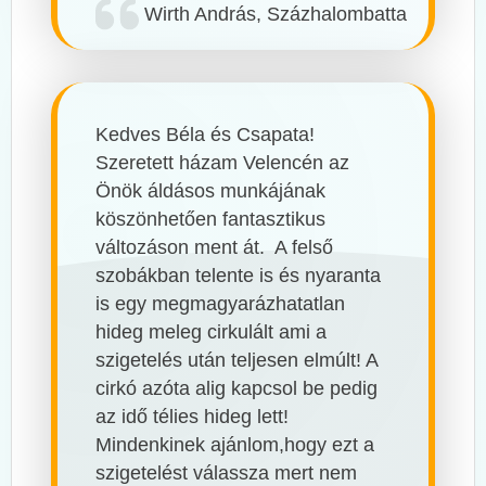
Wirth András, Százhalombatta
Kedves Béla és Csapata!
Szeretett házam Velencén az
Önök áldásos munkájának
köszönhetően fantasztikus
változáson ment át. A felső
szobákban telente is és nyaranta
is egy megmagyarázhatatlan
hideg meleg cirkulált ami a
szigetelés után teljesen elmúlt! A
cirkó azóta alig kapcsol be pedig
az idő télies hideg lett!
Mindenkinek ajánlom,hogy ezt a
szigetelést válassza mert nem