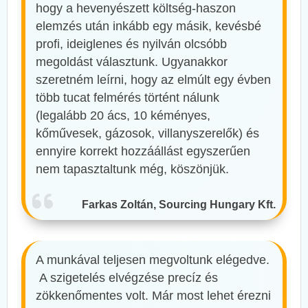
hogy a hevenyészett költség-haszon
elemzés után inkább egy másik, kevésbé
profi, ideiglenes és nyilván olcsóbb
megoldást választunk. Ugyanakkor
szeretném leírni, hogy az elmúlt egy évben
több tucat felmérés történt nálunk
(legalább 20 ács, 10 kéményes,
kőművesek, gázosok, villanyszerelők) és
ennyire korrekt hozzáállást egyszerűen
nem tapasztaltunk még, köszönjük.
Farkas Zoltán, Sourcing Hungary Kft.
A munkával teljesen megvoltunk elégedve.
A szigetelés elvégzése precíz és
zökkenőmentes volt. Már most lehet érezni