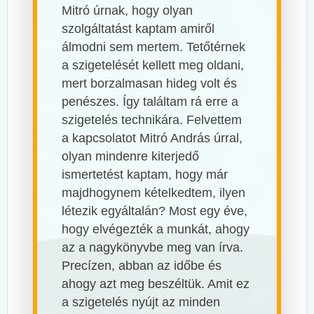
Mitró úrnak, hogy olyan
szolgáltatást kaptam amiről
álmodni sem mertem. Tetőtérnek
a szigetelését kellett meg oldani,
mert borzalmasan hideg volt és
penészes. Így találtam rá erre a
szigetelés technikára. Felvettem
a kapcsolatot Mitró András úrral,
olyan mindenre kiterjedő
ismertetést kaptam, hogy már
majdhogynem kételkedtem, ilyen
létezik egyáltalán? Most egy éve,
hogy elvégezték a munkát, ahogy
az a nagykönyvbe meg van írva.
Precízen, abban az időbe és
ahogy azt meg beszéltük. Amit ez
a szigetelés nyújt az minden