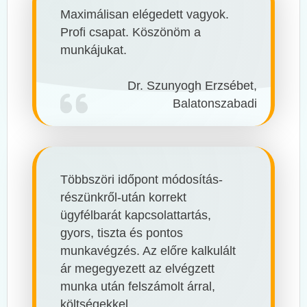
Maximálisan elégedett vagyok.
Profi csapat. Köszönöm a
munkájukat.
Dr. Szunyogh Erzsébet,
Balatonszabadi
Többszöri időpont módosítás-
részünkről-után korrekt
ügyfélbarát kapcsolattartás,
gyors, tiszta és pontos
munkavégzés. Az előre kalkulált
ár megegyezett az elvégzett
munka után felszámolt árral,
költségekkel.