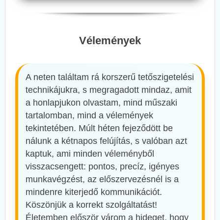
Vélemények
A neten találtam rá korszerű tetőszigetelési
technikájukra, s megragadott mindaz, amit
a honlapjukon olvastam, mind műszaki
tartalomban, mind a vélemények
tekintetében. Múlt héten fejeződött be
nálunk a kétnapos felújítás, s valóban azt
kaptuk, ami minden véleményből
visszacsengett: pontos, precíz, igényes
munkavégzést, az előszervezésnél is a
mindenre kiterjedő kommunikációt.
Köszönjük a korrekt szolgáltatást!
Életemben először várom a hideget, hogy