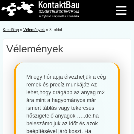
Skip
to
content
Kezdőlap
»
Vélemények
»
3. oldal
Vélemények
Mi egy hónapja élvezhetjük a cég
remek és precíz munkáját! Az
lehet,hogy drágább az anyag m2
ára mint a hagyományos már
ismert táblás vagy tekercses
hőszigetelő anyagok …..de,ha
beleszámoljuk az időt és azok
beépítésével járó koszt. Ha