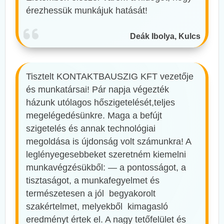
érezhessük munkájuk hatását!
Deák Ibolya, Kulcs
Tisztelt KONTAKTBAUSZIG KFT vezetője
és munkatársai! Pár napja végezték
házunk utólagos hőszigetelését,teljes
megelégedésünkre. Maga a befújt
szigetelés és annak technológiai
megoldása is újdonság volt számunkra! A
leglényegesebbeket szeretném kiemelni
munkavégzésükből: — a pontosságot, a
tisztaságot, a munkafegyelmet és
természetesen a jól begyakorolt
szakértelmet, melyekből kimagasló
eredményt értek el. A nagy tetőfelület és