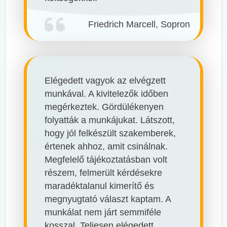
Friedrich Marcell, Sopron
Elégedett vagyok az elvégzett
munkával. A kivitelezők időben
megérkeztek. Gördülékenyen
folyatták a munkájukat. Látszott,
hogy jól felkészült szakemberek,
értenek ahhoz, amit csinálnak.
Megfelelő tájékoztatásban volt
részem, felmerült kérdésekre
maradéktalanul kimerítő és
megnyugtató választ kaptam. A
munkálat nem járt semmiféle
kosszal. Teljesen elégedett