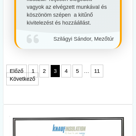
vagyok az elvégzett munkával és
köszönöm szépen a kitűnő
kivitelezést és hozzáállást.
Szilágyi Sándor, Mezőtúr
Bejegyzések
Előző
1
2
3
4
5
…
11
Következő
lapozása