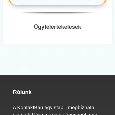
Ügyfélértékelések
Rólunk
A KontaktBau egy stabil, megbízható
csapattal fújja a szigetelőanyagot, már