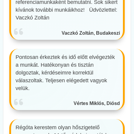
referenciamunkaként bemutatni. Sok sikert
kívánok további munkáikhoz! Üdvözlettel:
Vaczkó Zoltán
Vaczkó Zoltán, Budakeszi
Pontosan érkeztek és idő előtt elvégezték
a munkát. Hatékonyan és tisztán
dolgoztak, kérdéseimre korrektül
válaszoltak. Teljesen elégedett vagyok
velük.
Vértes Miklós, Diósd
Régóta kerestem olyan hőszigetelő