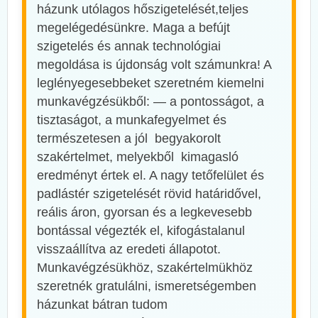
házunk utólagos hőszigetelését,teljes
megelégedésünkre. Maga a befújt
szigetelés és annak technológiai
megoldása is újdonság volt számunkra! A
leglényegesebbeket szeretném kiemelni
munkavégzésükből: — a pontosságot, a
tisztaságot, a munkafegyelmet és
természetesen a jól begyakorolt
szakértelmet, melyekből kimagasló
eredményt értek el. A nagy tetőfelület és
padlástér szigetelését rövid határidővel,
reális áron, gyorsan és a legkevesebb
bontással végezték el, kifogástalanul
visszaállítva az eredeti állapotot.
Munkavégzésükhöz, szakértelmükhöz
szeretnék gratulálni, ismeretségemben
házunkat bátran tudom