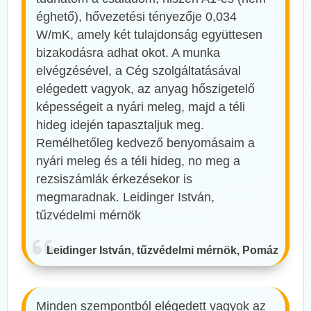
éghető), hővezetési tényezője 0,034
W/mK, amely két tulajdonság együttesen
bizakodásra adhat okot. A munka
elvégzésével, a Cég szolgáltatásával
elégedett vagyok, az anyag hőszigetelő
képességeit a nyári meleg, majd a téli
hideg idején tapasztaljuk meg.
Remélhetőleg kedvező benyomásaim a
nyári meleg és a téli hideg, no meg a
rezsiszámlák érkezésekor is
megmaradnak. Leidinger István,
tűzvédelmi mérnök
Leidinger István, tűzvédelmi mérnök, Pomáz
Minden szempontból elégedett vagyok az