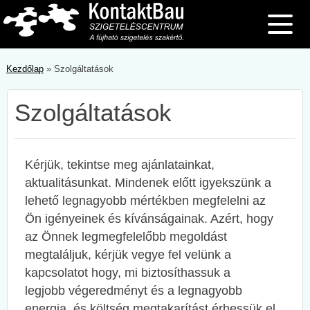
Skip
to
content
Kezdőlap
»
Szolgáltatások
Szolgáltatások
Kérjük, tekintse meg ajánlatainkat,
aktualitásunkat. Mindenek előtt igyekszünk a
lehető legnagyobb mértékben megfelelni az
Ön igényeinek és kívánságainak. Azért, hogy
az Önnek legmegfelelőbb megoldást
megtaláljuk, kérjük vegye fel velünk a
kapcsolatot hogy, mi biztosíthassuk a
legjobb végeredményt és a legnagyobb
energia és költség megtakarítást érhessük el