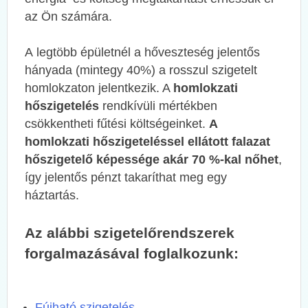
az Ön számára.
A legtöbb épületnél a hőveszteség jelentős
hányada (mintegy 40%) a rosszul szigetelt
homlokzaton jelentkezik. A
homlokzati
hőszigetelés
rendkívüli mértékben
csökkentheti fűtési költségeinket.
A
homlokzati hőszigeteléssel ellátott falazat
hőszigetelő képessége akár 70 %-kal nőhet
,
így jelentős pénzt takaríthat meg egy
háztartás.
Az alábbi szigetelőrendszerek
forgalmazásával foglalkozunk:
Fújható szigetelés