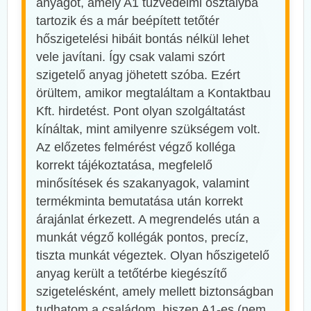
anyagot, amely A1 tűzvédelmi osztályba
tartozik és a már beépített tetőtér
hőszigetelési hibáit bontás nélkül lehet
vele javítani. Így csak valami szórt
szigetelő anyag jöhetett szóba. Ezért
örültem, amikor megtaláltam a Kontaktbau
Kft. hirdetést. Pont olyan szolgáltatást
kínáltak, mint amilyenre szükségem volt.
Az előzetes felmérést végző kolléga
korrekt tájékoztatása, megfelelő
minősítések és szakanyagok, valamint
termékminta bemutatása után korrekt
árajánlat érkezett. A megrendelés után a
munkát végző kollégák pontos, precíz,
tiszta munkát végeztek. Olyan hőszigetelő
anyag került a tetőtérbe kiegészítő
szigetelésként, amely mellett biztonságban
tudhatom a családom, hiszen A1-es (nem